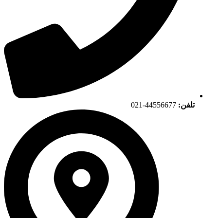
تلفن:
44556677-021